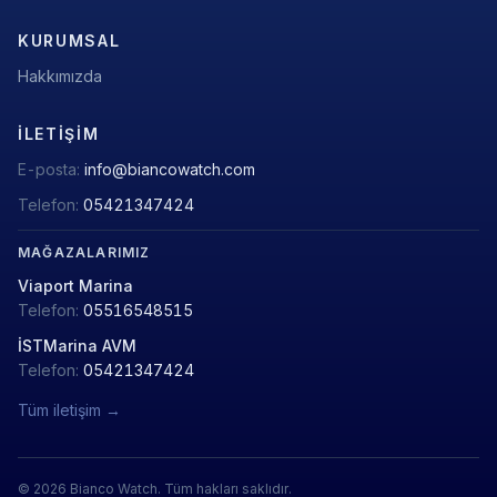
KURUMSAL
Hakkımızda
İLETIŞIM
E-posta:
info@biancowatch.com
Telefon:
05421347424
MAĞAZALARIMIZ
Viaport Marina
Telefon:
05516548515
İSTMarina AVM
Telefon:
05421347424
Tüm iletişim →
© 2026 Bianco Watch. Tüm hakları saklıdır.