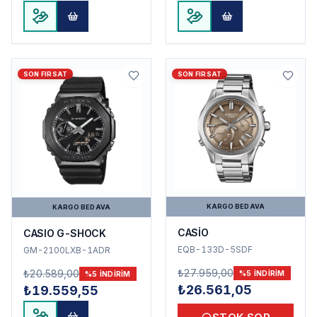
SON FIRSAT
SON FIRSAT
KARGO BEDAVA
KARGO BEDAVA
CASİO
CASIO G-SHOCK
EQB-133D-5SDF
GM-2100LXB-1ADR
₺27.959,00
₺20.589,00
%
5
INDIRIM
%
5
INDIRIM
₺26.561,05
₺19.559,55