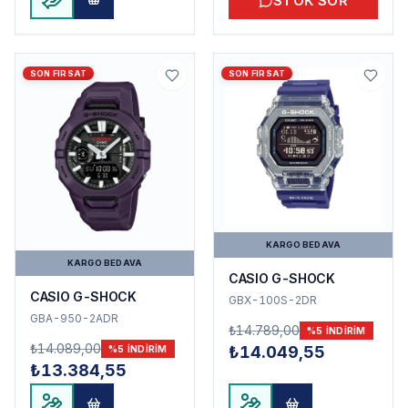
STOK SOR
SON FIRSAT
SON FIRSAT
KARGO BEDAVA
KARGO BEDAVA
CASIO G-SHOCK
CASIO G-SHOCK
GBX-100S-2DR
GBA-950-2ADR
₺14.789,00
%
5
INDIRIM
₺14.089,00
₺14.049,55
%
5
INDIRIM
₺13.384,55