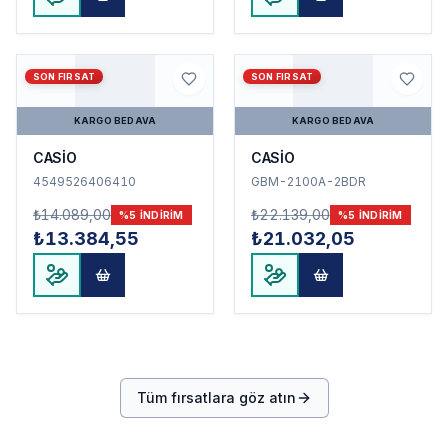
SON FIRSAT
SON FIRSAT
KARGO BEDAVA
KARGO BEDAVA
CASİO
CASİO
4549526406410
GBM-2100A-2BDR
₺14.089,00
₺22.139,00
%
5
INDIRIM
%
5
INDIRIM
₺13.384,55
₺21.032,05
Tüm fırsatlara göz atın