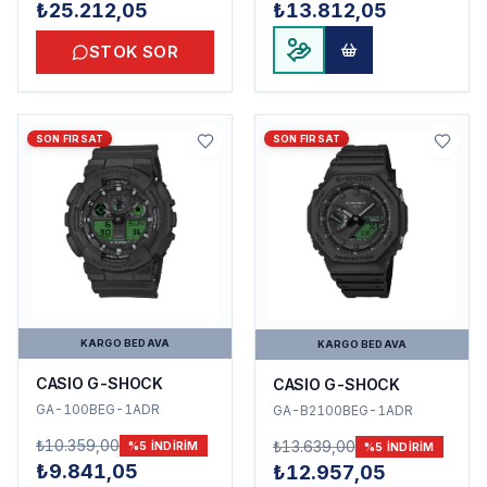
₺25.212,05
₺13.812,05
STOK SOR
SON FIRSAT
SON FIRSAT
KARGO BEDAVA
KARGO BEDAVA
CASIO G-SHOCK
CASIO G-SHOCK
GA-100BEG-1ADR
GA-B2100BEG-1ADR
₺10.359,00
₺13.639,00
%
5
INDIRIM
%
5
INDIRIM
₺9.841,05
₺12.957,05