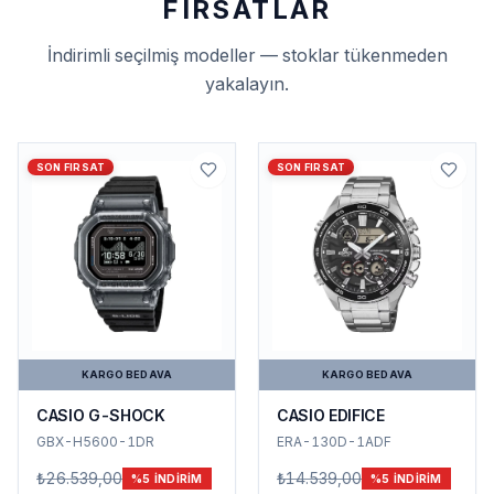
FIRSATLAR
İndirimli seçilmiş modeller — stoklar tükenmeden
yakalayın.
SON FIRSAT
SON FIRSAT
KARGO BEDAVA
KARGO BEDAVA
CASIO G-SHOCK
CASIO EDIFICE
GBX-H5600-1DR
ERA-130D-1ADF
₺26.539,00
₺14.539,00
%
5
INDIRIM
%
5
INDIRIM