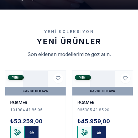
YENI KOLEKSIYON
YENI ÜRÜNLER
Son eklenen modellerimize göz atın.
YENI
YENI
KARGO BEDAVA
KARGO BEDAVA
ROAMER
ROAMER
101984 41 85 05
965985 41 85 20
₺53.259,00
₺45.959,00