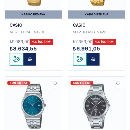
KARGO BEDAVA
KARGO BEDAVA
CASİO
CASİO
MTP-B185G-9AVDF
MTP-B145G-9AVDF
₺9.089,00
₺7.359,00
%
5
INDIRIM
%
5
INDIRIM
₺8.634,55
₺6.991,05
SON FIRSAT
SON FIRSAT