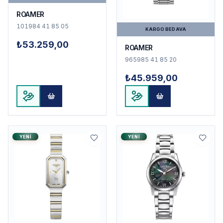
ROAMER
101984 41 85 05
KARGO BEDAVA
₺53.259,00
ROAMER
965985 41 85 20
₺45.959,00
YENI
YENI