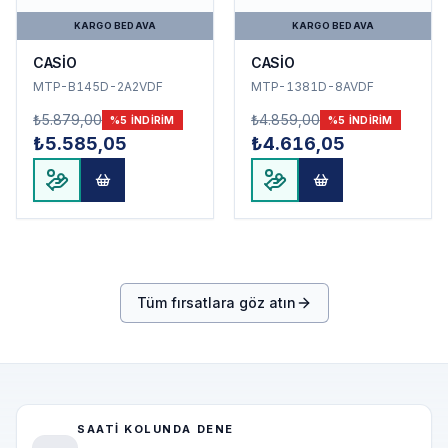
KARGO BEDAVA
KARGO BEDAVA
CASİO
CASİO
MTP-B145D-2A2VDF
MTP-1381D-8AVDF
₺5.879,00
₺4.859,00
%
5
INDIRIM
%
5
INDIRIM
₺5.585,05
₺4.616,05
Tüm fırsatlara göz atın
SAATI KOLUNDA DENE