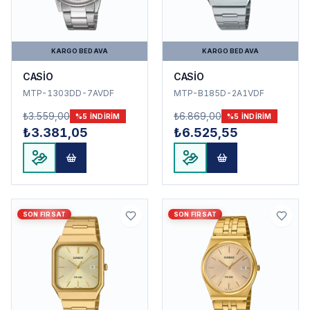
KARGO BEDAVA
KARGO BEDAVA
CASİO
CASİO
MTP-1303DD-7AVDF
MTP-B185D-2A1VDF
₺3.559,00
₺6.869,00
%
5
INDIRIM
%
5
INDIRIM
₺3.381,05
₺6.525,55
SON FIRSAT
SON FIRSAT