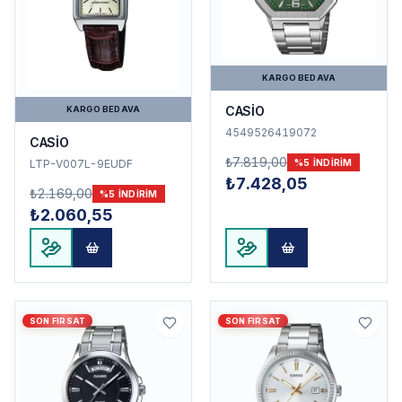
KARGO BEDAVA
CASİO
KARGO BEDAVA
4549526419072
CASİO
₺7.819,00
LTP-V007L-9EUDF
%
5
INDIRIM
₺7.428,05
₺2.169,00
%
5
INDIRIM
₺2.060,55
SON FIRSAT
SON FIRSAT