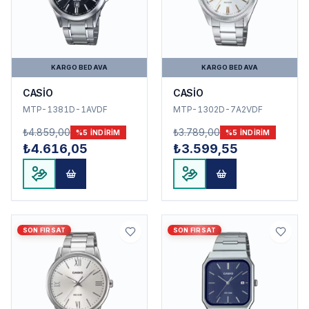
KARGO BEDAVA
KARGO BEDAVA
CASİO
CASİO
MTP-1381D-1AVDF
MTP-1302D-7A2VDF
₺4.859,00
₺3.789,00
%
5
INDIRIM
%
5
INDIRIM
₺4.616,05
₺3.599,55
SON FIRSAT
SON FIRSAT