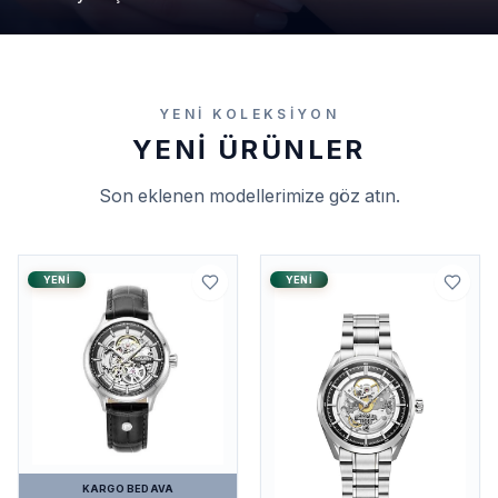
YENI KOLEKSIYON
YENI ÜRÜNLER
Son eklenen modellerimize göz atın.
YENI
YENI
KARGO BEDAVA