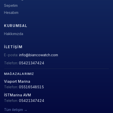
Sepetim
Hesabım
KURUMSAL
Hakkımızda
İLETIŞIM
E-posta:
info@biancowatch.com
Telefon:
05421347424
MAĞAZALARIMIZ
Viaport Marina
Telefon:
05516548515
İSTMarina AVM
Telefon:
05421347424
Tüm iletişim →