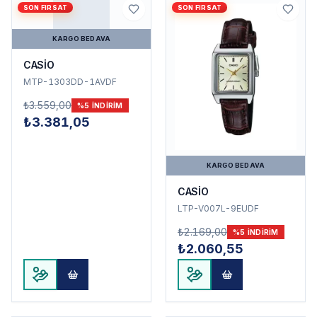
SON FIRSAT
SON FIRSAT
KARGO BEDAVA
CASİO
MTP-1303DD-1AVDF
₺3.559,00
%
5
INDIRIM
₺3.381,05
KARGO BEDAVA
CASİO
LTP-V007L-9EUDF
₺2.169,00
%
5
INDIRIM
₺2.060,55