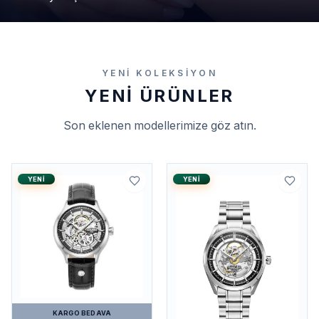
YENI KOLEKSIYON
YENI ÜRÜNLER
Son eklenen modellerimize göz atın.
YENI
YENI
KARGO BEDAVA