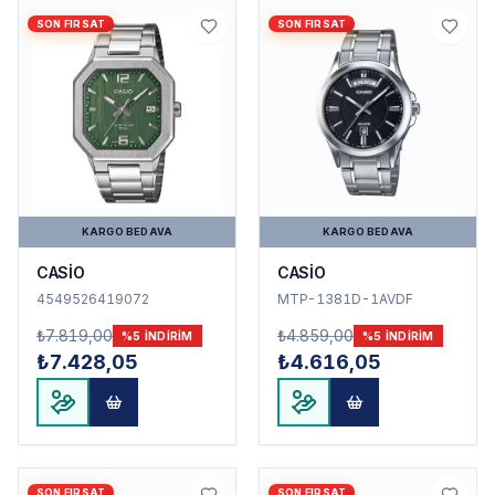
SON FIRSAT
SON FIRSAT
KARGO BEDAVA
KARGO BEDAVA
CASİO
CASİO
4549526419072
MTP-1381D-1AVDF
₺7.819,00
₺4.859,00
%
5
INDIRIM
%
5
INDIRIM
₺7.428,05
₺4.616,05
SON FIRSAT
SON FIRSAT