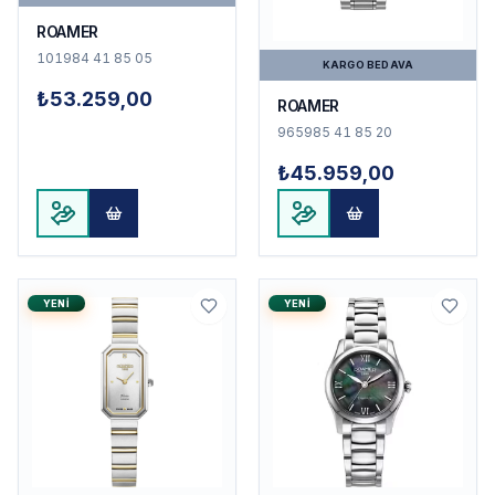
ROAMER
101984 41 85 05
KARGO BEDAVA
₺53.259,00
ROAMER
965985 41 85 20
₺45.959,00
YENI
YENI