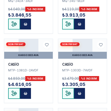
MQ-24DA-3ADF
MQ-24G-9EDF
₺4.049,00
₺4.119,00
%
5
INDIRIM
%
5
INDIRIM
₺3.846,55
₺3.913,05
SON FIRSAT
SON FIRSAT
KARGO BEDAVA
KARGO BEDAVA
CASİO
CASİO
MTP-1381D-2AVDF
MTP-1303D-7AVDF
₺4.859,00
₺3.479,00
%
5
INDIRIM
%
5
INDIRIM
₺4.616,05
₺3.305,05