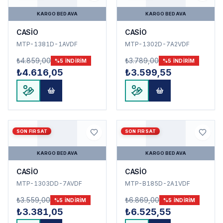
KARGO BEDAVA
KARGO BEDAVA
CASİO
CASİO
MTP-1381D-1AVDF
MTP-1302D-7A2VDF
₺4.859,00
₺3.789,00
%
5
INDIRIM
%
5
INDIRIM
₺4.616,05
₺3.599,55
SON FIRSAT
SON FIRSAT
KARGO BEDAVA
KARGO BEDAVA
CASİO
CASİO
MTP-1303DD-7AVDF
MTP-B185D-2A1VDF
₺3.559,00
₺6.869,00
%
5
INDIRIM
%
5
INDIRIM
₺3.381,05
₺6.525,55