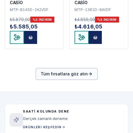
CASİO
CASİO
MTP-B145D-2A2VDF
MTP-1381D-8AVDF
₺5.879,00
₺4.859,00
%
5
INDIRIM
%
5
INDIRIM
₺5.585,05
₺4.616,05
Tüm fırsatlara göz atın
SAATI KOLUNDA DENE
Gerçek zamanlı deneme
ÜRÜNLERI KEŞFEDIN