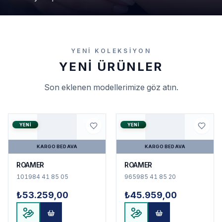
YENI KOLEKSIYON
YENI ÜRÜNLER
Son eklenen modellerimize göz atın.
YENI
YENI
KARGO BEDAVA
KARGO BEDAVA
ROAMER
ROAMER
101984 41 85 05
965985 41 85 20
₺53.259,00
₺45.959,00