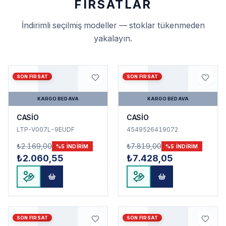
FIRSATLAR
İndirimli seçilmiş modeller — stoklar tükenmeden
yakalayın.
SON FIRSAT
SON FIRSAT
KARGO BEDAVA
KARGO BEDAVA
CASİO
CASİO
LTP-V007L-9EUDF
4549526419072
₺2.169,00
₺7.819,00
%
5
INDIRIM
%
5
INDIRIM
₺2.060,55
₺7.428,05
SON FIRSAT
SON FIRSAT