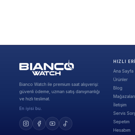
HIZLI ER
Ana Sayfa
Ürünler
Bianco Watch ile premium saat alışverişi:
Blog
güvenli ödeme, uzman satış danışmanlığı
Mağazalar
ve hızlı teslimat.
İletişim
En iyisi bu.
Servis Sor
Sepetim
Hesabım