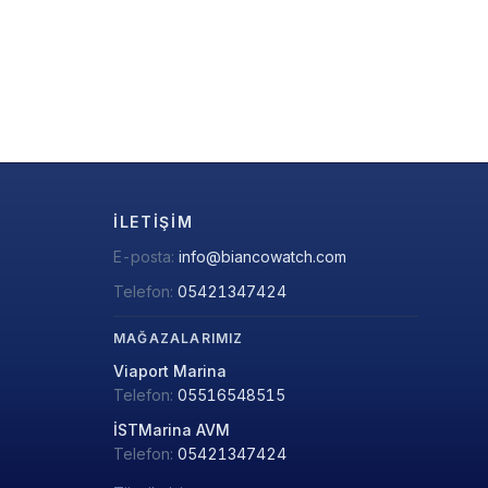
İLETIŞIM
E-posta:
info@biancowatch.com
Telefon:
05421347424
MAĞAZALARIMIZ
Viaport Marina
Telefon:
05516548515
İSTMarina AVM
Telefon:
05421347424