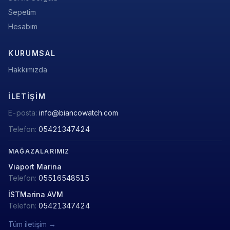
Sepetim
Hesabım
KURUMSAL
Hakkımızda
İLETIŞIM
E-posta:
info@biancowatch.com
Telefon:
05421347424
MAĞAZALARIMIZ
Viaport Marina
Telefon:
05516548515
İSTMarina AVM
Telefon:
05421347424
Tüm iletişim →