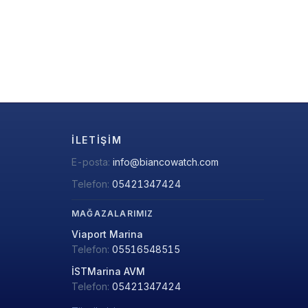
İLETIŞIM
E-posta:
info@biancowatch.com
Telefon:
05421347424
MAĞAZALARIMIZ
Viaport Marina
Telefon:
05516548515
İSTMarina AVM
Telefon:
05421347424