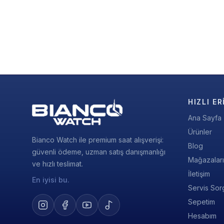
HIZLI ER
Ana Sayfa
Ürünler
Bianco Watch ile premium saat alışverişi:
Blog
güvenli ödeme, uzman satış danışmanlığı
Mağazalar
ve hızlı teslimat.
İletişim
En iyisi bu.
Servis Sor
Sepetim
Hesabım