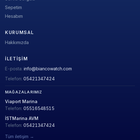
Sepetim
Hesabım
KURUMSAL
Hakkımızda
İLETIŞIM
E-posta:
info@biancowatch.com
Telefon:
05421347424
MAĞAZALARIMIZ
Viaport Marina
Telefon:
05516548515
İSTMarina AVM
Telefon:
05421347424
Tüm iletişim →