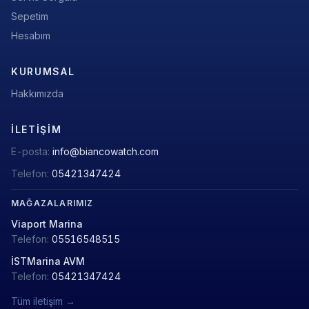
Sepetim
Hesabım
KURUMSAL
Hakkımızda
İLETIŞIM
E-posta:
info@biancowatch.com
Telefon:
05421347424
MAĞAZALARIMIZ
Viaport Marina
Telefon:
05516548515
İSTMarina AVM
Telefon:
05421347424
Tüm iletişim →