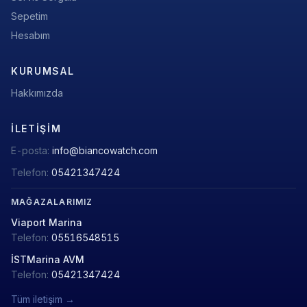
Sepetim
Hesabım
KURUMSAL
Hakkımızda
İLETIŞIM
E-posta:
info@biancowatch.com
Telefon:
05421347424
MAĞAZALARIMIZ
Viaport Marina
Telefon:
05516548515
İSTMarina AVM
Telefon:
05421347424
Tüm iletişim →