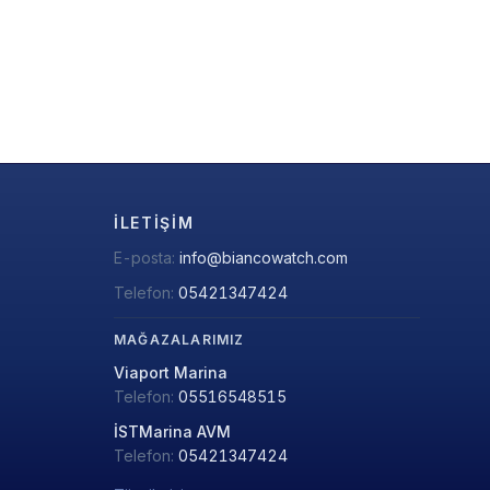
İLETIŞIM
E-posta:
info@biancowatch.com
Telefon:
05421347424
MAĞAZALARIMIZ
Viaport Marina
Telefon:
05516548515
İSTMarina AVM
Telefon:
05421347424