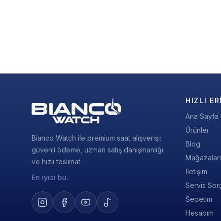
HIZLI ER
Ana Sayfa
Ürünler
Bianco Watch ile premium saat alışverişi:
Blog
güvenli ödeme, uzman satış danışmanlığı
Mağazalar
ve hızlı teslimat.
İletişim
En iyisi bu.
Servis Sor
Sepetim
Hesabım