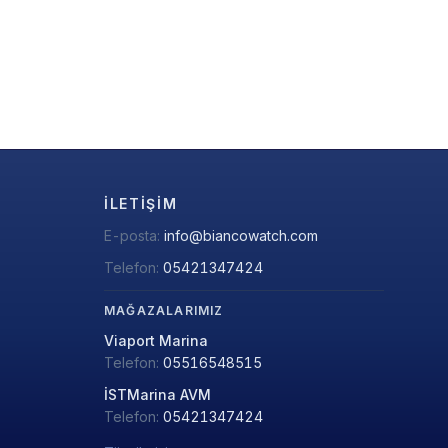
İLETIŞIM
E-posta:
info@biancowatch.com
Telefon:
05421347424
MAĞAZALARIMIZ
Viaport Marina
Telefon:
05516548515
İSTMarina AVM
Telefon:
05421347424