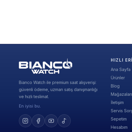
HIZLI ER
Ana Sayfa
Ürünler
Bianco Watch ile premium saat alışverişi:
Blog
güvenli ödeme, uzman satış danışmanlığı
Mağazalar
ve hızlı teslimat.
İletişim
En iyisi bu.
Servis Sor
Sepetim
Hesabım