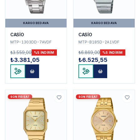
KARGO BEDAVA
KARGO BEDAVA
CASİO
CASİO
MTP-1303DD-7AVDF
MTP-B185D-2A1VDF
₺3.559,00
₺6.869,00
%
5
INDIRIM
%
5
INDIRIM
₺3.381,05
₺6.525,55
SON FIRSAT
SON FIRSAT