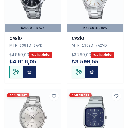
KARGO BEDAVA
KARGO BEDAVA
CASİO
CASİO
MTP-1381D-1AVDF
MTP-1302D-7A2VDF
₺4.859,00
₺3.789,00
%
5
INDIRIM
%
5
INDIRIM
₺4.616,05
₺3.599,55
SON FIRSAT
SON FIRSAT