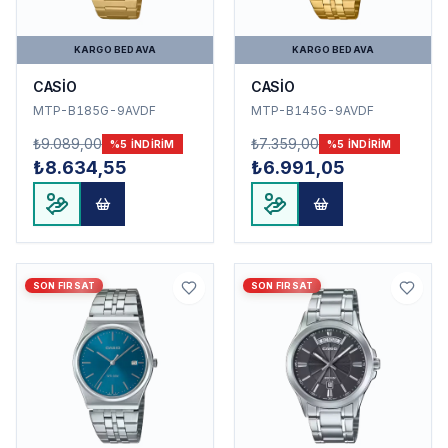
KARGO BEDAVA
KARGO BEDAVA
CASİO
CASİO
MTP-B185G-9AVDF
MTP-B145G-9AVDF
₺9.089,00
₺7.359,00
%
5
INDIRIM
%
5
INDIRIM
₺8.634,55
₺6.991,05
SON FIRSAT
SON FIRSAT