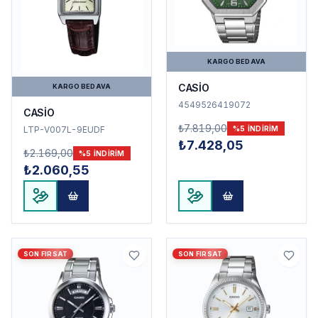
KARGO BEDAVA
CASİO
KARGO BEDAVA
4549526419072
CASİO
₺7.819,00
LTP-V007L-9EUDF
%
5
INDIRIM
₺7.428,05
₺2.169,00
%
5
INDIRIM
₺2.060,55
SON FIRSAT
SON FIRSAT