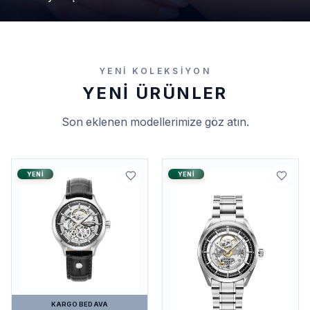
YENI KOLEKSIYON
YENI ÜRÜNLER
Son eklenen modellerimize göz atın.
YENI
YENI
KARGO BEDAVA