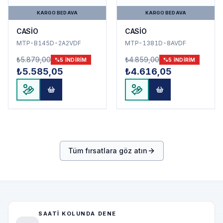
KARGO BEDAVA
KARGO BEDAVA
CASİO
CASİO
MTP-B145D-2A2VDF
MTP-1381D-8AVDF
₺5.879,00
₺4.859,00
%
5
INDIRIM
%
5
INDIRIM
₺5.585,05
₺4.616,05
Tüm fırsatlara göz atın
SAATI KOLUNDA DENE