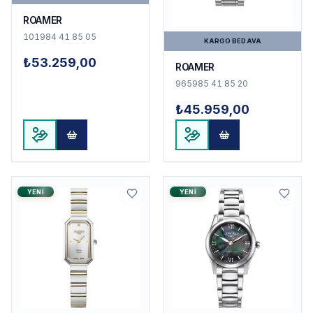
ROAMER
101984 41 85 05
KARGO BEDAVA
₺53.259,00
ROAMER
965985 41 85 20
₺45.959,00
YENI
YENI